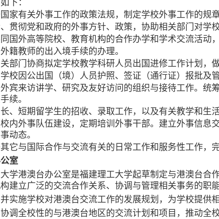
责如下：
据国家有关外事工作的政策法规，制定学校外事工作的规
传、贯彻党和政府的外事方针、政策，协助相关部门对学
展同国外高等院校、教育机构的合作办学和学术交流活动
责外籍教师的出入境手续的办理。
有关部门协商拟定学校教学科研人员出国进修工作计划，
责学校因公出国（境）人员护照、签证（通行证）报批及
责外宾来访讲学、研究及友好访问的组织与接待工作。统
关手续。
责长、短期留学生的招收、录取工作，以及有关教学和生
强校内外事队伍建设，定期培训外事干部。建立外事信息
外事动态。
好其它与国际合作与交流有关的日常工作和服务性工作，
办公室
工大学港澳台办公室是福建理工大学起草制定与港澳台合
机构建立广泛的交流合作关系、协调与管理相关事务的职
织并实施学校对港澳台交流工作的发展规划，为学校提供
筹协调全校性的与港澳台地区的交流计划和项目，推动全