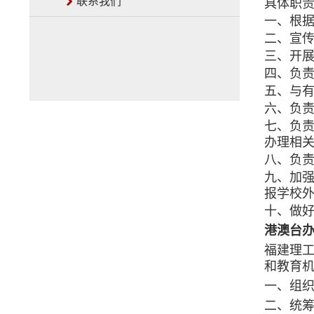
联系我们
具体职
一、根
二、宣
三、开
四、负
五、与
六、负
七、负
办理相
八、负
九、加
报学校
十、做
港澳台
福建理
和教育
一、组
二、统