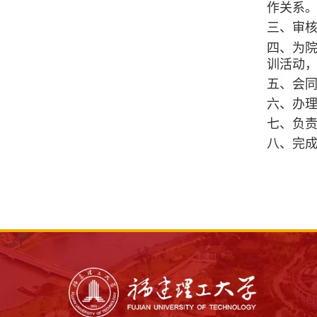
作关系
三、审
四、为
训活动
五、会
六、办
七、负
八、
完